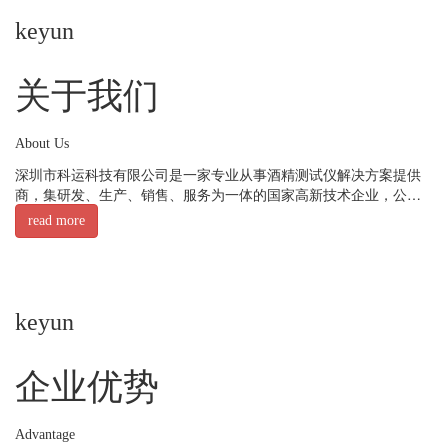
keyun
关于我们
About Us
深圳市科运科技有限公司是一家专业从事酒精测试仪解决方案提供
商，集研发、生产、销售、服务为一体的国家高新技术企业，公司
主营警用酒精测试仪、民用酒精测试仪、执法记录仪、车用酒精锁
read more
产品等。广泛用于科技强警、智慧安防，智慧交通客运，平安城市
等。公司在全国各省市均有代理机构，服务网络覆盖全国。
keyun
企业优势
Advantage