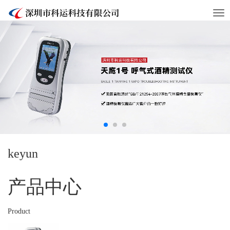
Tog
nav
keyun
产品中心
Product