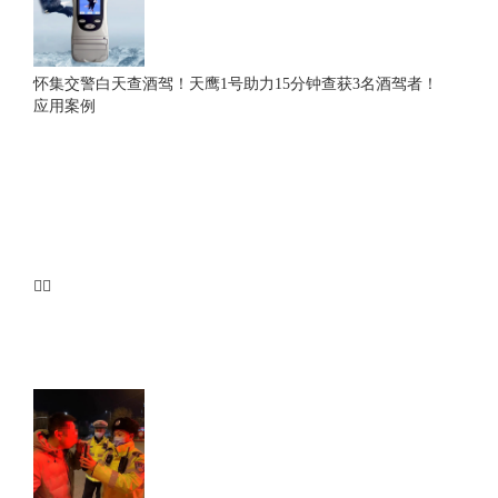
怀集交警白天查酒驾！天鹰1号助力15分钟查获3名酒驾者！
应用案例